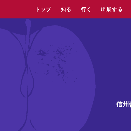
トップ
知る
行く
出展する
信州