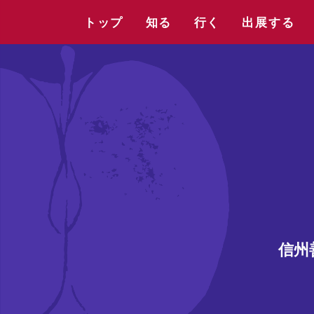
トップ
知る
行く
出展する
信州