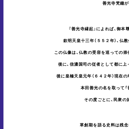
善光寺梵鐘が
『善光寺縁起』によれば、御本
欽明天皇十三年（５５２年）、仏
この仏像は、仏教の受容を巡っての崇
後に、信濃国司の従者として都に上
後に皇極天皇元年（６４２年）現在の
本田善光の名を取って「
その度ごとに、民衆の
草創期を語る史料は残念