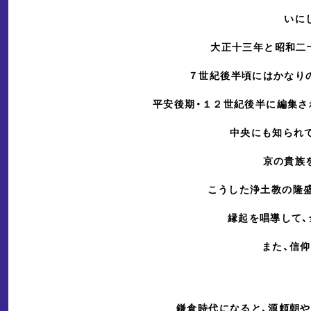
いに
大正十三年と昭和二
７世紀後半頃にはかなり
平安後期・１２世紀後半に編集さ
中央にも知られ
京の貴族
こうした浄土教の隆
縁起を唱導して
また、信
鎌倉時代になると、源頼朝