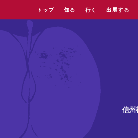
トップ
知る
行く
出展する
信州