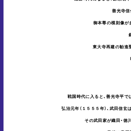
善光寺信
御本尊の模刻像が
東大寺再建の勧進
戦国時代に入ると、善光寺平で
弘治元年（１５５５年）、武田信玄
その武田家が織田・徳