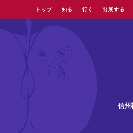
トップ
知る
行く
出展する
信州