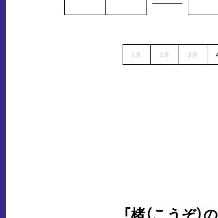
1月
2月
3月
「楮（こうぞ）