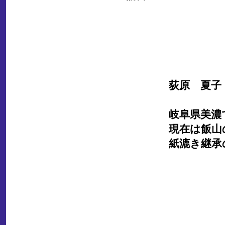
参加費
300円
内容
善光寺の緑
荻原 夏子
講師
茶道裏千家
岐阜県美濃
現在は飯山
紙漉き継承