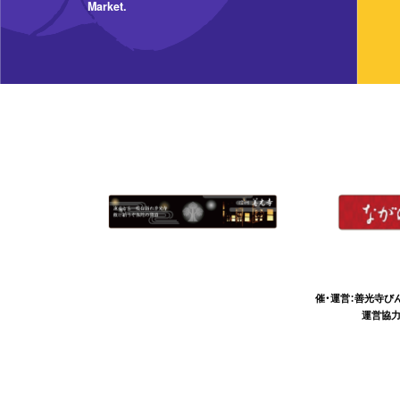
Market.
催・運営：善光寺び
運営協力