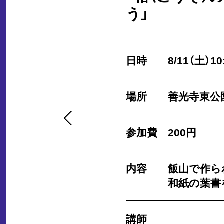
う」
日時
8/11（土）1
場所
善光寺東公
「野点の愉しみ
参加費
200円
内容
飯山で作ら
日時
8/11（土） 
和紙の葉書
場所
善光寺東公
講師