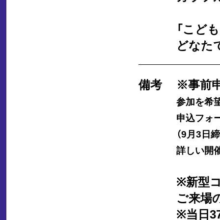
「こど
どなた
備考
※事前申
参加を希
申込フォ
（9月3日締
詳しい開
※新型
ご来場
※当日