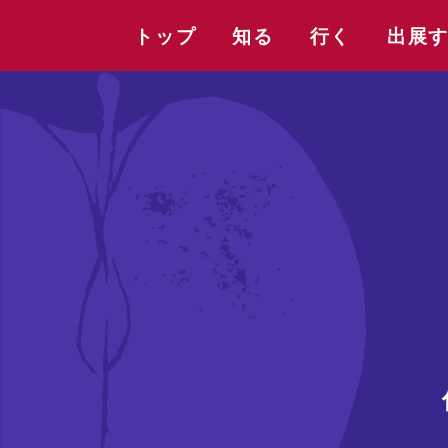
トップ
知る
行く
出展