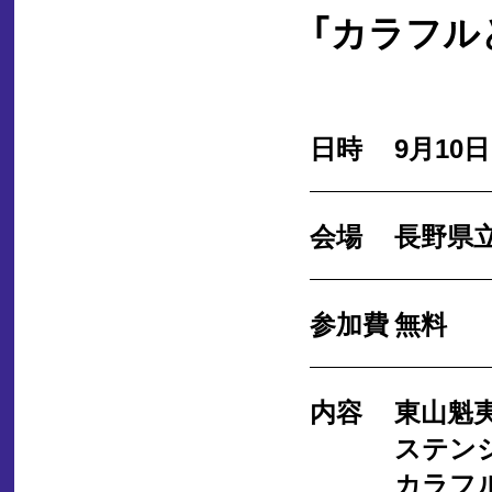
「カラフル
日時
9月10日（
会場
長野県立
参加費
無料
内容
東山魁
ステン
カラフ