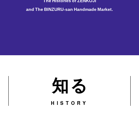
The Histories of ZENKOJI
and The BINZURU-san Handmade Market.
知る
HISTORY