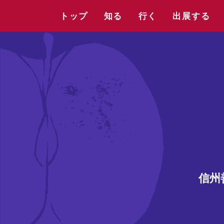
トップ
知る
行く
出展する
信州