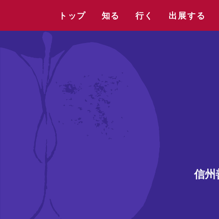
トップ
知る
行く
出展する
信州